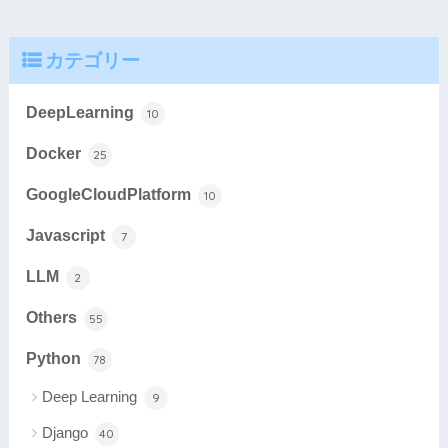
カテゴリー
DeepLearning
10
Docker
25
GoogleCloudPlatform
10
Javascript
7
LLM
2
Others
55
Python
78
Deep Learning
9
Django
40