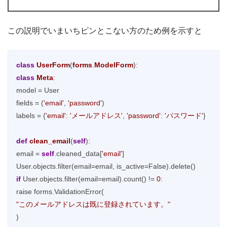
この説明でいまいちピンとこない方のため例を示すと
class
UserForm
(
forms
.
ModelForm
):
class
Meta
:
model = User

fields = (
'email'
, 
'password'
)

labels = {
'email'
: 
'メールアドレス'
, 
'password'
: 
'パスワード'
}

def
clean_email
(
self
)
:

email = 
self
.cleaned_data[
'email'
]

if
 User.objects.filter(email=email).count() != 
0
:

"このメールアドレスは既に登録されています。"