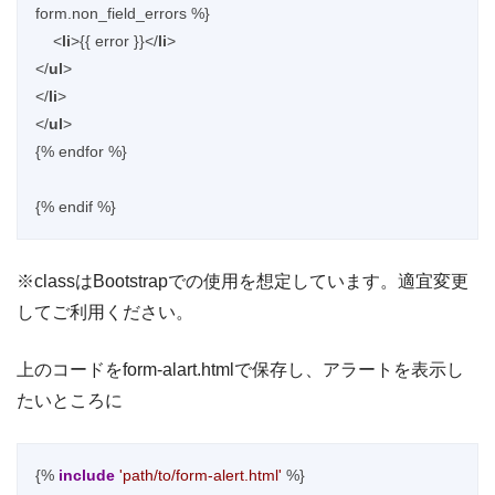
form.non_field_errors %}

<
li
>
{{ error }}
</
li
>
</
ul
>
</
li
>
</
ul
>
{% endfor %}

※classはBootstrapでの使用を想定しています。適宜変更
してご利用ください。
上のコードをform-alart.htmlで保存し、アラートを表示し
たいところに
{% 
include
'path/to/form-alert.html'