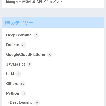
Ideogram 画像生成 API ドキュメント
カテゴリー
DeepLearning
10
Docker
25
GoogleCloudPlatform
10
Javascript
7
LLM
2
Others
55
Python
78
Deep Learning
9