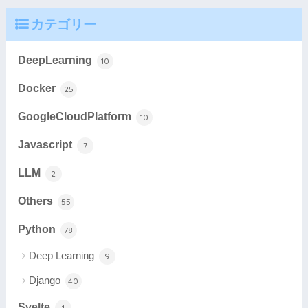
カテゴリー
DeepLearning
10
Docker
25
GoogleCloudPlatform
10
Javascript
7
LLM
2
Others
55
Python
78
Deep Learning
9
Django
40
Svelte
1