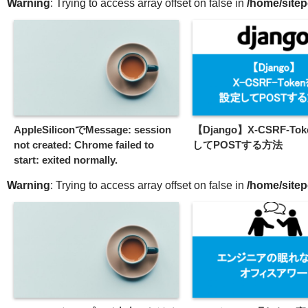
Warning
: Trying to access array offset on false in
/home/sitep
AppleSiliconでMessage: session
【Django】X-CSRF-T
not created: Chrome failed to
してPOSTする方法
start: exited normally.
Warning
: Trying to access array offset on false in
/home/sitep