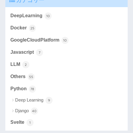
カテゴリー
DeepLearning
10
Docker
25
GoogleCloudPlatform
10
Javascript
7
LLM
2
Others
55
Python
78
Deep Learning
9
Django
40
Svelte
1