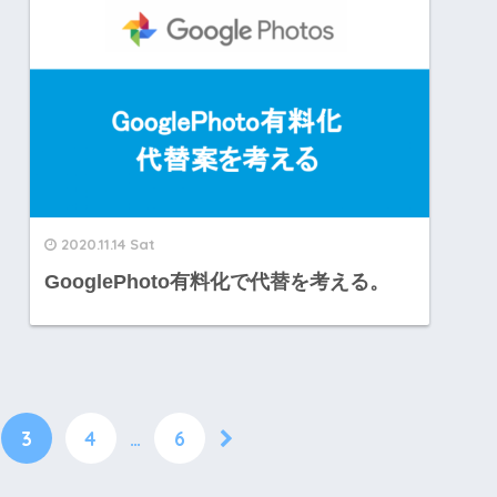
2020.11.14 Sat
GooglePhoto有料化で代替を考える。
3
4
…
6