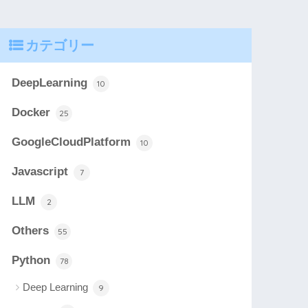
カテゴリー
DeepLearning
10
Docker
25
GoogleCloudPlatform
10
Javascript
7
LLM
2
Others
55
Python
78
Deep Learning
9