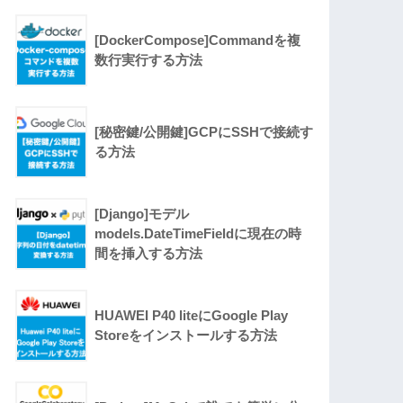
[DockerCompose]Commandを複
数行実行する方法
[秘密鍵/公開鍵]GCPにSSHで接続す
る方法
[Django]モデル
models.DateTimeFieldに現在の時
間を挿入する方法
HUAWEI P40 liteにGoogle Play
Storeをインストールする方法