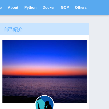
p
About
Python
Docker
GCP
Others
自己紹介