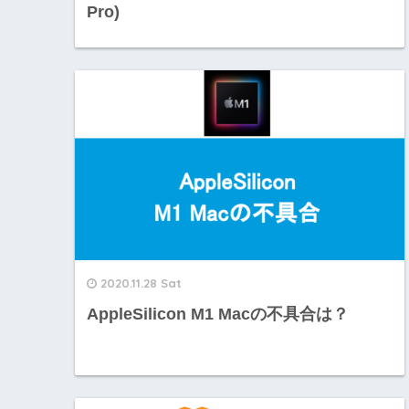
Pro)
2020.11.28 Sat
AppleSilicon M1 Macの不具合は？