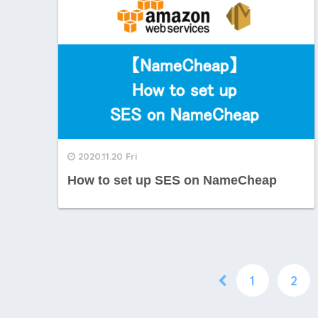
2020.11.20 Fri
How to set up SES on NameCheap
1
2